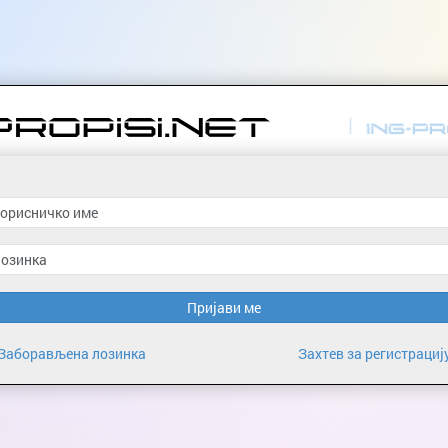
Пријави ме
Заборављена лозинка
Захтев за регистрациј