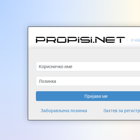
Пријави ме
Заборављена лозинка
Захтев за регист