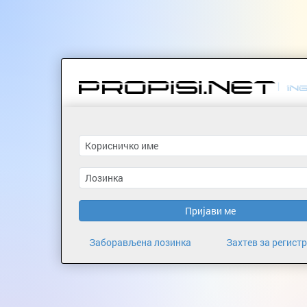
Пријави ме
Заборављена лозинка
Захтев за регист