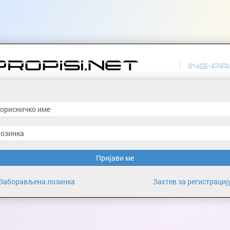
Пријави ме
Заборављена лозинка
Захтев за регистрациј