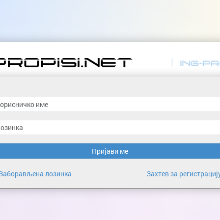
Пријави ме
Заборављена лозинка
Захтев за регистрациј