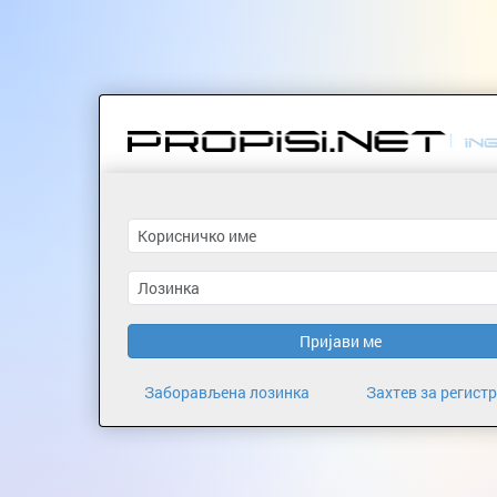
Пријави ме
Заборављена лозинка
Захтев за регист